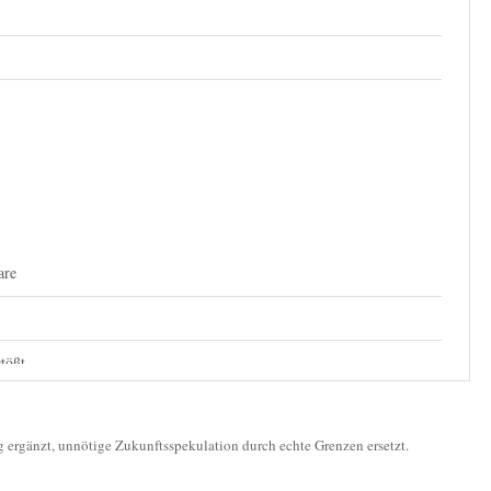
are
tößt
ng ergänzt, unnötige Zukunftsspekulation durch echte Grenzen ersetzt.
hat GPT