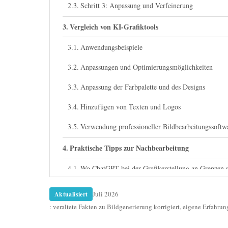
Schritt 3: Anpassung und Verfeinerung
Vergleich von KI-Grafiktools
Anwendungsbeispiele
Anpassungen und Optimierungsmöglichkeiten
Anpassung der Farbpalette und des Designs
Hinzufügen von Texten und Logos
Verwendung professioneller Bildbearbeitungssoftw
Praktische Tipps zur Nachbearbeitung
Wo ChatGPT bei der Grafikerstellung an Grenzen s
Abschließende Gedanken und nächste Schritte
Juli 2026
Aktualisiert
: veraltete Fakten zu Bildgenerierung korrigiert, eigene Erfahru
FAQ: Häufige Fragen zu Grafiken erstellen mit C