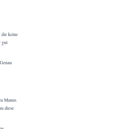
 die keine
 gut
. Genau
azu Manus
au diese
as