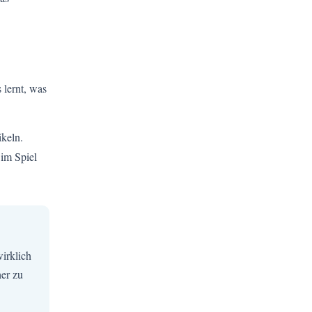
 lernt, was
ikeln.
 im Spiel
wirklich
her zu