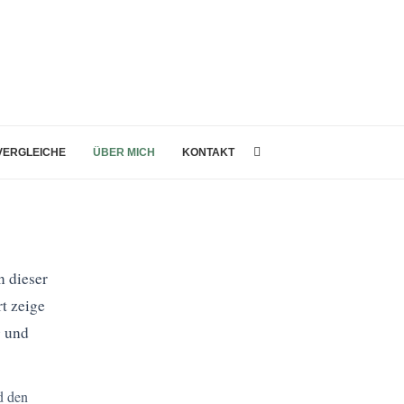
 VERGLEICHE
ÜBER MICH
KONTAKT
n dieser
t zeige
g und
d den