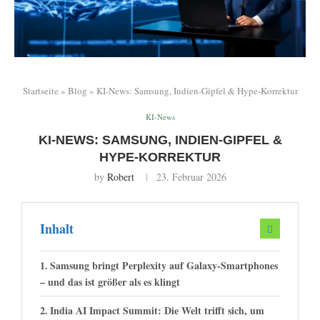
Startseite
»
Blog
»
KI-News: Samsung, Indien-Gipfel & Hype-Korrektur
KI-News
KI-NEWS: SAMSUNG, INDIEN-GIPFEL &
HYPE-KORREKTUR
by
Robert
23. Februar 2026
Inhalt
Samsung bringt Perplexity auf Galaxy-Smartphones
– und das ist größer als es klingt
India AI Impact Summit: Die Welt trifft sich, um