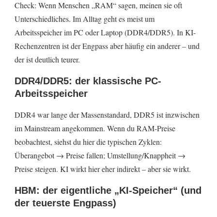
Redesign von Systemen: effizientere
Check: Wenn Menschen „RAM“ sagen, meinen sie oft
Speichernutzung
Unterschiedliches. Im Alltag geht es meist um
Arbeitsspeicher im PC oder Laptop (DDR4/DDR5). In KI-
Multi-Sourcing und stärkere Diversifikation
Rechenzentren ist der Engpass aber häufig ein anderer – und
Investitionen in HBM/Packaging-Kapazitäten
der ist deutlich teurer.
Ein Blick auf die Zukunft: Wie entwickeln sich
DDR4/DDR5: der klassische PC-
RAM-Preise im KI-Zeitalter?
Arbeitsspeicher
1) Höhere Volatilität bleibt wahrscheinlich
DDR4 war lange der Massenstandard, DDR5 ist inzwischen
2) HBM bleibt der Premium-Engpass, der den Rest
im Mainstream angekommen. Wenn du RAM-Preise
des Marktes mitprägt
beobachtest, siehst du hier die typischen Zyklen:
3) KI-PCs erhöhen die „Normalgröße“ an RAM
Überangebot → Preise fallen; Umstellung/Knappheit →
Preise steigen. KI wirkt hier eher indirekt – aber sie wirkt.
4) Effizienzmaßnahmen bremsen, aber stoppen den
Trend nicht automatisch
HBM: der eigentliche „KI-Speicher“ (und
Was du praktisch tun kannst, wenn du jetzt kaufen
der teuerste Engpass)
oder upgraden willst