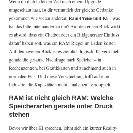
Wenn du dich in letzter Zeit nach einem Upgrade
umgeschaut hast, ist dir vermutlich der gleiche Gedanke
Was KI damit zu tun hat – ganz konkret und ohne
Buzzwords
Ram-Preise und KI
gekommen wie vielen anderen:
– was
hat das bitte miteinander zu tun? Auf den ersten Blick wirkt
1) KI priorisiert teuren Speicher und bindet
es absurd, dass ein Chatbot oder ein Bildgenerator Einfluss
Kapazität (HBM-Effekt)
darauf haben soll, was ein RAM-Riegel im Laden kostet.
2) KI erhöht die Baseline-Nachfrage nach Server-
Auf den zweiten Blick ist es ziemlich logisch: KI verschiebt
DRAM
gerade die gesamte Nachfrage nach Speicher – in
3) KI verändert den PC-Markt: mehr lokale Modelle,
Rechenzentren, bei Grafikkarten und zunehmend auch in
mehr „RAM-Hunger“ im Alltag
normalen PCs. Und diese Verschiebung trifft auf eine
Industrie, die Kapazitäten nicht „mal eben“ verdoppelt.
Warum Preise manchmal wie „aus dem Nichts“
springen: Die Logik von Speicherzyklen
RAM ist nicht gleich RAM: Welche
Was Firmen dagegen tun (und warum das nicht
Speicherarten gerade unter Druck
sofort bei dir im Warenkorb ankommt)
stehen
Langfristige Lieferverträge und Preisabsicherung
Bevor wir über KI sprechen, lohnt sich ein kurzer Reality-