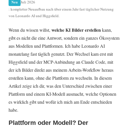
Juli 2026
Neu
Spezialfälle
: kompletter Neuaufbau nach über einem Jahr fast täglicher Nutzung
von Leonardo AI und Higgsfield.
Häufige Fragen
Sind Leonardo AI und Higgsfield eigene KI-Modelle
welche KI Bilder erstellen
Wenn du wissen willst,
kann,
oder nur Schnittstellen?
gibt es nicht die eine Antwort, sondern ein ganzes Ökosystem
aus Modellen und Plattformen. Ich habe Leonardo AI
Welche KI kann kostenlos Bilder erstellen?
monatelang fast täglich genutzt. Der Wechsel kam erst mit
Was ist der Unterschied zwischen Leonardo AI und
Higgsfield und der MCP-Anbindung an Claude Code, mit
Higgsfield?
der ich Bilder direkt aus meinem Arbeits-Workflow heraus
Kann ich Bilder direkt mit Claude erstellen lassen?
erstellen kann, ohne die Plattform zu wechseln. In diesem
Artikel zeige ich dir, was den Unterschied zwischen einer
Plattform und einem KI-Modell ausmacht, welche Optionen
es wirklich gibt und wofür ich mich am Ende entschieden
habe.
Plattform oder Modell? Der