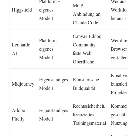
Plattform +
Wer aus ein
MCP-
Higgsfield
eigenes
Workflow
Anbindung an
Modell
heraus arbeit
Claude Code
Canvas-Editor,
Plattform +
Wer direkt i
Leonardo
Community,
eigenes
Browser
AI
feste Web-
Modell
gestalten will
Oberfläche
Kreative,
Eigenständiges
Künstlerische
Midjourney
künstlerische
Modell
Bildqualität
Projekte
Rechtssicherheit,
Kommerziell
Adobe
Eigenständiges
lizenziertes
geschäftliche
Firefly
Modell
Trainingsmaterial
Nutzung