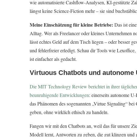
wie automatisierte Cashflow-Analysen, KI-gestützte Zah
längst keine Science-Fiction mehr – sie sind buchstäbl
Meine Einschätzung für kleine Betriebe:
Das ist ein
Alltag. Wer als Freelancer oder kleines Unternehmen no
lässt echtes Geld auf dem Tisch liegen – oder besser ges
und fehlerfreier erledigt. Schau dir Tools wie Lexoffic
ist einfacher als gedacht.
Virtuous Chatbots und autonome 
Die MIT Technology Review berichtet in ihrer tägliche
beunruhigende Entwicklungen
: einerseits autonome U-
das Phänomen des sogenannten „Virtue Signaling“ bei 
geben, ohne wirklich ethisch zu handeln.
Fangen wir mit den Chatbots an, weil das für unsere Zie
Modell lernt, Antworten zu geben, die gut klingen und ge