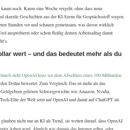
uch kaum noch. Kaum eine Woche vergeht, ohne dass neue
 skurrile Geschichten aus der KI-Szene für Gesprächsstoff sorgen.
tzten Stunden vor und schauen gemeinsam, was davon wirklich
-Tool ausprobierst oder schon fleißig deinen Arbeitsalltag damit
ht’s.
Dollar wert – und das bedeutet mehr als du
runch steht OpenAI kurz vor dem Abschluss eines 100-Milliarden-
rden Dollar bewertet. Zum Vergleich: Das ist mehr als das
den Geldgebern gehören Schwergewichte wie Amazon, Nvidia,
 Tech-Elite der Welt setzt auf OpenAI und damit auf ChatGPT als
glauben nicht nur an KI als Trend, sie wetten darauf, dass OpenAI
italer Arbeit wird. Ähnlich wie damals das Internet selbst, oder