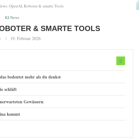
ews: OpenAI, Roboter & smarte Tools
KI-News
 ROBOTER & SMARTE TOOLS
t
19. Februar 2026
d das bedeutet mehr als du denkst
e schläft
unerwarteten Gewässern
hina kommt