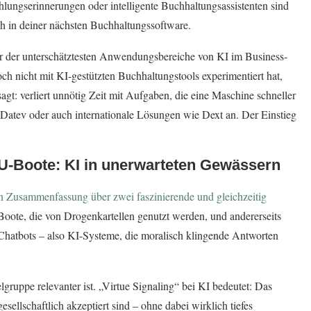
lungserinnerungen oder intelligente Buchhaltungsassistenten sind
ich in deiner nächsten Buchhaltungssoftware.
er der unterschätztesten Anwendungsbereiche von KI im Business-
ch nicht mit KI-gestützten Buchhaltungstools experimentiert hat,
agt: verliert unnötig Zeit mit Aufgaben, die eine Maschine schneller
e, Datev oder auch internationale Lösungen wie Dext an. Der Einstieg
U-Boote: KI in unerwarteten Gewässern
n Zusammenfassung über zwei faszinierende und gleichzeitig
Boote, die von Drogenkartellen genutzt werden, und andererseits
Chatbots – also KI-Systeme, die moralisch klingende Antworten
lgruppe relevanter ist. „Virtue Signaling“ bei KI bedeutet: Das
sellschaftlich akzeptiert sind – ohne dabei wirklich tiefes