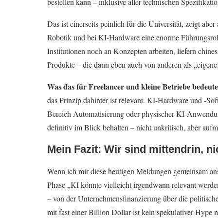
bestellen kann – inklusive aller technischen Spezifikati
Das ist einerseits peinlich für die Universität, zeigt ab
Robotik und bei KI-Hardware eine enorme Führungsrol
Institutionen noch an Konzepten arbeiten, liefern chine
Produkte – die dann eben auch von anderen als „eigen
Was das für Freelancer und kleine Betriebe bedeute
das Prinzip dahinter ist relevant. KI-Hardware und -S
Bereich Automatisierung oder physischer KI-Anwendung
definitiv im Blick behalten – nicht unkritisch, aber auf
Mein Fazit: Wir sind mittendrin, n
Wenn ich mir diese heutigen Meldungen gemeinsam ansch
Phase „KI könnte vielleicht irgendwann relevant werden“
– von der Unternehmensfinanzierung über die politis
mit fast einer Billion Dollar ist kein spekulativer Hyp